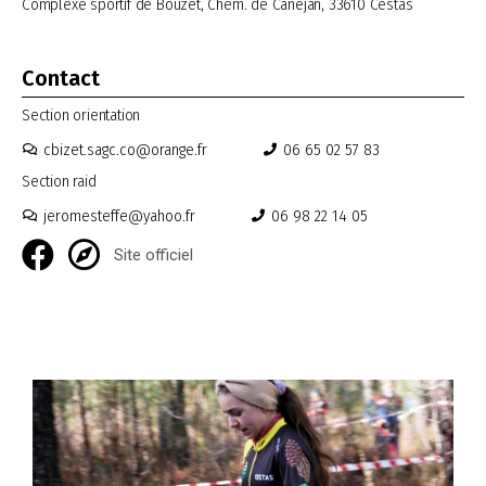
Complexe sportif de Bouzet, Chem. de Canéjan, 33610 Cestas
Contact
Section orientation
cbizet.sagc.co@orange.fr
06 65 02 57 83
Section raid
jeromesteffe@yahoo.fr
06 98 22 14 05
Site officiel